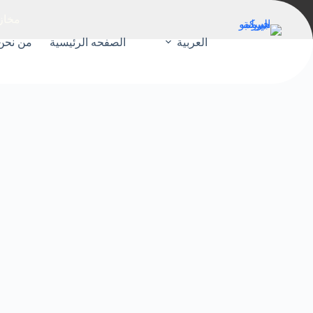
مخازن لوجستية vs مس
العربية
الصفحه الرئيسية
من نحن